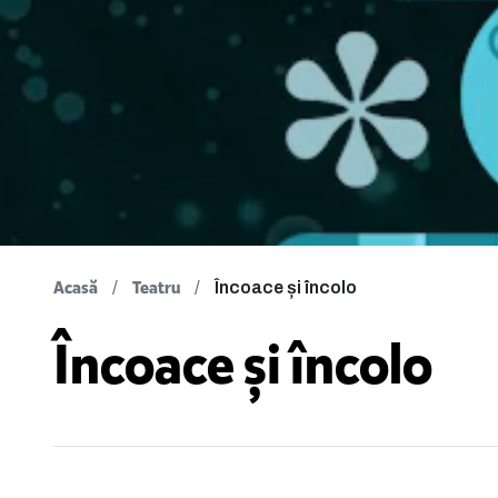
Acasă
Teatru
Încoace și încolo
Încoace și încolo