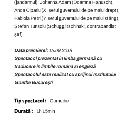
(jandarmul), Johanna Adam (Doamna Hanusch),
Anca Cipariu (X, șeful guvernului de pe malul drept),
Fabiola Petri (Y, șeful guvernului de pe malul stâng),
Ștefan Tunsoiu (Schugglitschinski, contrabandist
șef)
Data premierei:
15.09.2018
Spectacol prezentat în limba germană cu
traducere în limbile română și engleză
Spectacolul este realizat cu sprijinul Institutului
Goethe București
Tip spectacol :
Comedie
Durată :
1h 15min