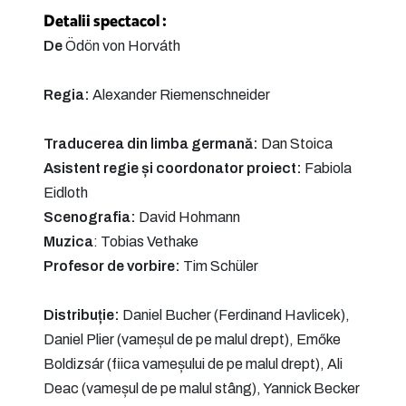
Detalii spectacol :
De
Ödön von Horváth
Regia:
Alexander Riemenschneider
Traducerea din limba germană:
Dan Stoica
Asistent regie și coordonator proiect:
Fabiola
Eidloth
Scenografia:
David Hohmann
Muzica
: Tobias Vethake
Profesor de vorbire:
Tim Schüler
Distribuție:
Daniel Bucher (Ferdinand Havlicek),
Daniel Plier (vameșul de pe malul drept), Emőke
Boldizsár (fiica vameșului de pe malul drept), Ali
Deac (vameșul de pe malul stâng), Yannick Becker