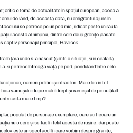
imț critic o temă de actualitate în spațiul european, aceea a
sat omul de rând, de această dată, nu emigrantul ajuns în
tacolului se petrece pe un pod mic, ridicat peste un râu la
 Spațiul acesta al nimănui, dintre cele două granițe plasate
rins captiv personajul principal, Havlicek.
ra în țara unde s-a născut (și într-o situație, și în cealaltă
e a-și petrece întreaga viață pe pod, pendulând între cele
ionari, oameni politici și infractori. Mai e loc în tot
 fiica vameșului de pe malul drept și vameșul de pe celălalt
entru asta mai e timp?
emplar, populat de personaje exemplare, care au fiecare un
ituația nu o cere și se fac în felul acesta de rușine, dar poate
încolo» este un spectacol în care vorbim despre granițe,