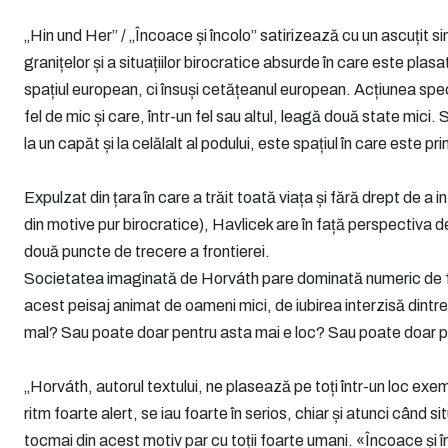
„Hin und Her” / „Încoace și încolo” satirizează cu un ascuțit s
granițelor și a situațiilor birocratice absurde în care este pla
spațiul european, ci însuși cetățeanul european. Acțiunea spec
fel de mic și care, într-un fel sau altul, leagă două state mici.
la un capăt și la celălalt al podului, este spațiul în care este p
Expulzat din țara în care a trăit toată viața și fără drept de a int
din motive pur birocratice), Havlicek are în față perspectiva d
două puncte de trecere a frontierei.
Societatea imaginată de Horváth pare dominată numeric de funcț
acest peisaj animat de oameni mici, de iubirea interzisă dintre
mal? Sau poate doar pentru asta mai e loc? Sau poate doar p
„Horváth, autorul textului, ne plasează pe toți într-un loc ex
ritm foarte alert, se iau foarte în serios, chiar și atunci când s
tocmai din acest motiv par cu toții foarte umani. «Încoace și 