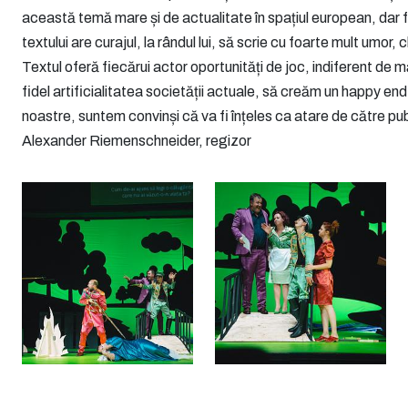
această temă mare și de actualitate în spațiul european, dar
textului are curajul, la rândul lui, să scrie cu foarte mult umor,
Textul oferă fiecărui actor oportunități de joc, indiferent de
fidel artificialitatea societății actuale, să creăm un happy end
noastre, suntem convinși că va fi înțeles ca atare de către pub
Alexander Riemenschneider, regizor