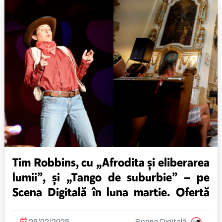
Tim Robbins, cu „Afrodita și eliberarea
lumii”, și „Tango de suburbie” – pe
Scena Digitală în luna martie. Ofertă
specială la bilete și abonamente!
26/02/2025
Scena Digitală