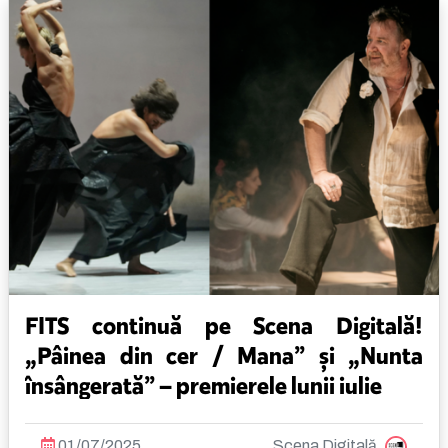
FITS continuă pe Scena Digitală!
„Pâinea din cer / Mana” și „Nunta
însângerată” – premierele lunii iulie
01/07/2025
Scena Digitală