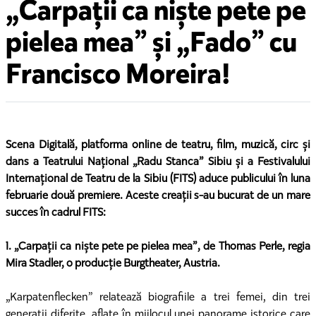
„Carpații ca niște pete pe
pielea mea” și „Fado” cu
Francisco Moreira!
Scena Digitală, platforma online de teatru, film, muzică, circ și
dans a Teatrului Național „Radu Stanca” Sibiu și a Festivalului
Internațional de Teatru de la Sibiu (FITS) aduce publicului în luna
februarie două premiere. Aceste creații s-au bucurat de un mare
succes în cadrul FITS:
1. „Carpații ca niște pete pe pielea mea”, de Thomas Perle, regia
Mira Stadler, o producție Burgtheater, Austria.
„Karpatenflecken” relatează biografiile a trei femei, din trei
generații diferite, aflate în mijlocul unei panorame istorice care