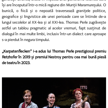
își are începutul într-o mică regiune din Munții Maramureșului. O
bunică, o fiică și o nepoată traversează granițele politice,
geografice și lingvistice ale unei perioade care se întinde de-a
lungul secolelor al XX-lea și al XXI-lea. Thomas Perle zugrăvește
astfel un tablou pragmatic al acelor vremuri, fapt susținut de
dialogul în mai multe limbi, inclusiv într-un dialect care aproape
s-a pierdut în negura timpului.
„Karpatenflecken” i-a adus lui Thomas Perle prestigiosul premiu
Retzhofer în 2019 și premiul Nestroy pentru cea mai bună piesă
de teatru în 2023.