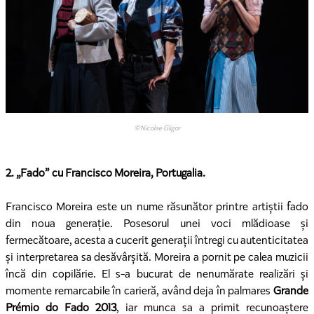
©Nicolae Gligor
2. „Fado” cu Francisco Moreira, Portugalia.
Francisco Moreira este un nume răsunător printre artiștii fado
din noua generație. Posesorul unei voci mlădioase și
fermecătoare, acesta a cucerit generații întregi cu autenticitatea
și interpretarea sa desăvârșită. Moreira a pornit pe calea muzicii
încă din copilărie. El s-a bucurat de nenumărate realizări și
momente remarcabile în carieră, având deja în palmares
Grande
Prémio do Fado 2013
, iar munca sa a primit recunoaștere