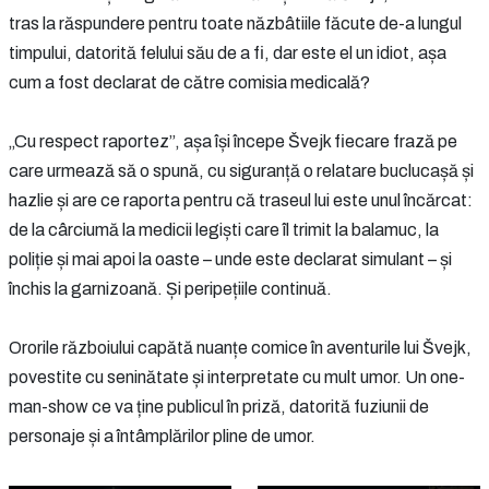
tras la răspundere pentru toate năzbâtiile făcute de-a lungul
timpului, datorită felului său de a fi, dar este el un idiot, așa
cum a fost declarat de către comisia medicală?
„Cu respect raportez”, așa își începe Švejk fiecare frază pe
care urmează să o spună, cu siguranță o relatare buclucașă și
hazlie și are ce raporta pentru că traseul lui este unul încărcat:
de la cârciumă la medicii legiști care îl trimit la balamuc, la
poliție și mai apoi la oaste – unde este declarat simulant – și
închis la garnizoană. Și peripețiile continuă.
Ororile războiului capătă nuanțe comice în aventurile lui Švejk,
povestite cu seninătate și interpretate cu mult umor. Un one-
man-show ce va ține publicul în priză, datorită fuziunii de
personaje și a întâmplărilor pline de umor.