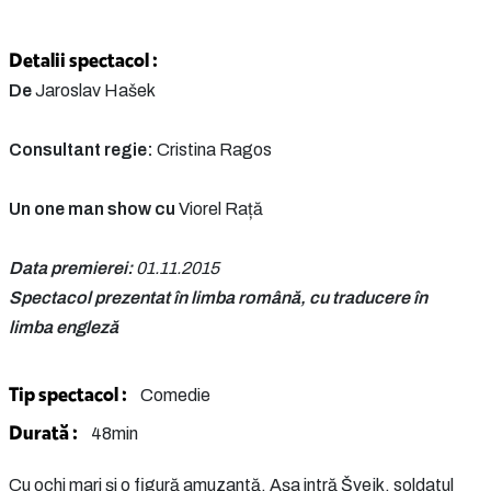
Detalii spectacol :
De
Jaroslav Hašek
Consultant regie:
Cristina Ragos
Un one man show cu
Viorel Rață
Data premierei:
01.11.2015
Spectacol prezentat în limba română, cu traducere în
limba engleză
Tip spectacol :
Comedie
Durată :
48min
Cu ochi mari și o figură amuzantă. Așa intră Švejk, soldatul