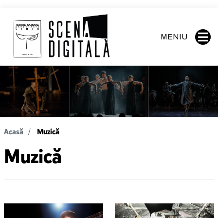
MENIU
Acasă
Muzică
Muzică