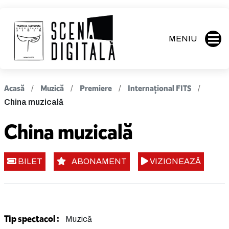
MENIU
Acasă
Muzică
Premiere
Internațional FITS
China muzicală
China muzicală
BILET
ABONAMENT
VIZIONEAZĂ
Tip spectacol :
Muzică