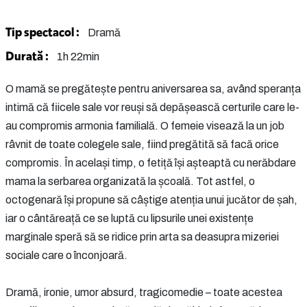
Tip spectacol :
Dramă
Durată :
1h 22min
O mamă se pregătește pentru aniversarea sa, având speranța
intimă că fiicele sale vor reuși să depășească certurile care le-
au compromis armonia familială. O femeie visează la un job
râvnit de toate colegele sale, fiind pregătită să facă orice
compromis. În același timp, o fetiță își așteaptă cu nerăbdare
mama la serbarea organizată la școală. Tot astfel, o
octogenară își propune să câștige atenția unui jucător de șah,
iar o cântăreață ce se luptă cu lipsurile unei existențe
marginale speră să se ridice prin arta sa deasupra mizeriei
sociale care o înconjoară.
Dramă, ironie, umor absurd, tragicomedie – toate acestea