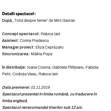
Detalii spectacol :
După
„Totul despre femei” de Miro Gavran
Concept spectacol:
Raluca Iani
Asistent:
Corina Predescu
Manager proiect:
Eliza Ceprăzaru
Sincronizarea:
Mălina Popa
În distribuţie:
Ioana Cosma, Gabriela Pîrlițeanu, Fabiola
Petri, Codruța Vasiu, Raluca Iani
Data premierei:
01.11.2019
Spectacol prezentat în limba română, cu traducere în
limba engleză.
Spectacol nerecomandat tinerilor sub 12 ani.