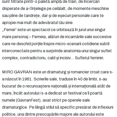
sunt filtrate printr-o paletă amplă de trăiri, de încercări
disperate de a-l înțelege pe celălalt, de momente meschine
sau pline de tandrețe, dar și de eșecuri personale care te
apropie mai mult de adevăratul tău sine.
„Femei” este un spectacol ce orbitează în jurul unui singur
mare personaj – Femeia, alături de incarnările sale succesive
care ne deschid porțile înspre micro-scenarii cotidiene subtil
interconectate pentru a surprinde anatomia unui singur suflet
complex, contradictoriu, cald și incisiv… Sufletul feminin.
MIRO GAVRAN este un dramaturg și romancier croat care s-
a născut în 1961. Scrierile sale, traduse în 40 de limbi, s-au
bucurat de o recunoaștere națională și internațională atât de
mare, încât autorului i s-a dedicat un festival ce îi poartă
numele (GavranFest), axat strict pe operele sale
dramaturgice. Pe lângă stilul să specific presărat de inflexiuni
politice, una dintre preocupările majore ale autorului este