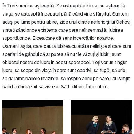
În Trei surori se așteaptă. Se așteaptă iubirea, se așteaptă
viața, se așteaptă începutul până când vine sfârșitul. Suntem
aduși pe lume pentru iubire, zice unul dintre nefericiții lui Cehov,
sintetizând orice existența care pare neînsemnată. Iubirea
suportă orice. E cea care dă sens încercărilor noastre.
Oamenii ăștia, care caută iubirea cu atâta neliniște și care sunt
speriați de gândul că ar putea să nu fie văzuți și iubiți, sunt
obiectul nostru de lucru în acest spectacol. Toți vor un singur
lucru, să scape din viața în care sunt captivi, să fugă, să urle,
să dărâme bariere invizibile, să respire aerul pe care l-au simțit
când au îndrăznit să viseze. Să fie liberi. Întru iubire.