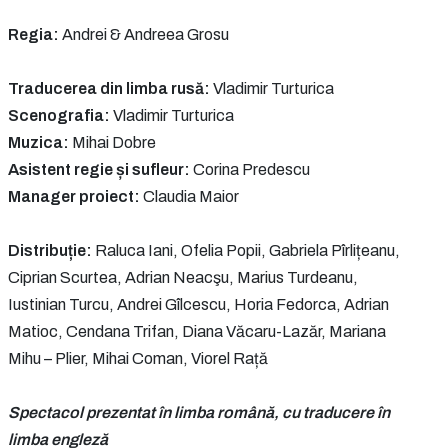
Regia:
Andrei & Andreea Grosu
Traducerea din limba rusă:
Vladimir Turturica
Scenografia:
Vladimir Turturica
Muzica:
Mihai Dobre
Asistent regie și sufleur:
Corina Predescu
Manager proiect:
Claudia Maior
Distribuție:
Raluca Iani, Ofelia Popii, Gabriela Pîrlițeanu,
Ciprian Scurtea, Adrian Neacşu, Marius Turdeanu,
Iustinian Turcu, Andrei Gîlcescu, Horia Fedorca, Adrian
Matioc, Cendana Trifan, Diana Văcaru-Lazăr, Mariana
Mihu – Plier, Mihai Coman, Viorel Rață
Spectacol prezentat în limba română, cu traducere în
limba engleză