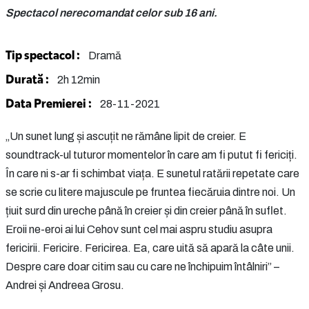
Spectacol nerecomandat celor sub 16 ani.
Tip spectacol :
Dramă
Durată :
2h 12min
Data Premierei :
28-11-2021
„Un sunet lung și ascuțit ne rămâne lipit de creier. E
soundtrack-ul tuturor momentelor în care am fi putut fi fericiți.
În care ni s-ar fi schimbat viața. E sunetul ratării repetate care
se scrie cu litere majuscule pe fruntea fiecăruia dintre noi. Un
țiuit surd din ureche până în creier și din creier până în suflet.
Eroii ne-eroi ai lui Cehov sunt cel mai aspru studiu asupra
fericirii. Fericire. Fericirea. Ea, care uită să apară la câte unii.
Despre care doar citim sau cu care ne închipuim întâlniri” –
Andrei și Andreea Grosu.