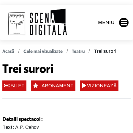
MENIU
Acasă
Cele mai vizualizate
Teatru
Trei surori
Trei surori
BILET
ABONAMENT
VIZIONEAZĂ
Detalii spectacol :
Text:
A.P. Cehov