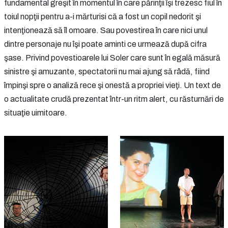
fundamental greşit în momentul în care părinţii îşi trezesc fiul în
toiul nopţii pentru a-i mărturisi că a fost un copil nedorit şi
intenţionează să îl omoare. Sau povestirea în care nici unul
dintre personaje nu îşi poate aminti ce urmează după cifra
şase. Privind povestioarele lui Soler care sunt în egală măsură
sinistre şi amuzante, spectatorii nu mai ajung să râdă, fiind
împinşi spre o analiză rece şi onestă a propriei vieţi. Un text de
o actualitate crudă prezentat într-un ritm alert, cu răsturnări de
situaţie uimitoare.