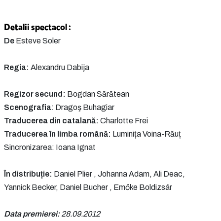
Detalii spectacol :
De
Esteve Soler
Regia:
Alexandru Dabija
Regizor secund:
Bogdan Sărătean
Scenografia
: Dragoş Buhagiar
Traducerea din catalană:
Charlotte Frei
Traducerea în limba română:
Luminița Voina-Răuț
Sincronizarea: Ioana Ignat
În distribuție:
Daniel Plier , Johanna Adam, Ali Deac,
Yannick Becker, Daniel Bucher , Emőke Boldizsár
Data premierei:
28.09.2012