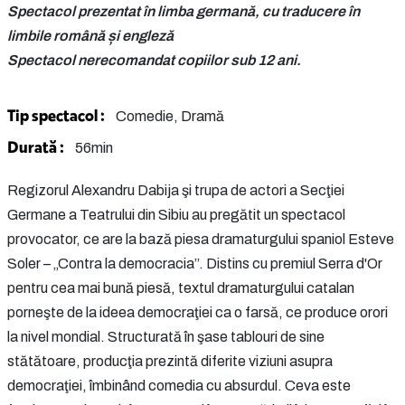
Spectacol prezentat în limba germană, cu traducere în
limbile română și engleză
Spectacol nerecomandat copiilor sub 12 ani.
Tip spectacol :
Comedie, Dramă
Durată :
56min
Regizorul Alexandru Dabija şi trupa de actori a Secţiei
Germane a Teatrului din Sibiu au pregătit un spectacol
provocator, ce are la bază piesa dramaturgului spaniol Esteve
Soler – „Contra la democracia”. Distins cu premiul Serra d'Or
pentru cea mai bună piesă, textul dramaturgului catalan
porneşte de la ideea democraţiei ca o farsă, ce produce orori
la nivel mondial. Structurată în şase tablouri de sine
stătătoare, producţia prezintă diferite viziuni asupra
democraţiei, îmbinând comedia cu absurdul. Ceva este