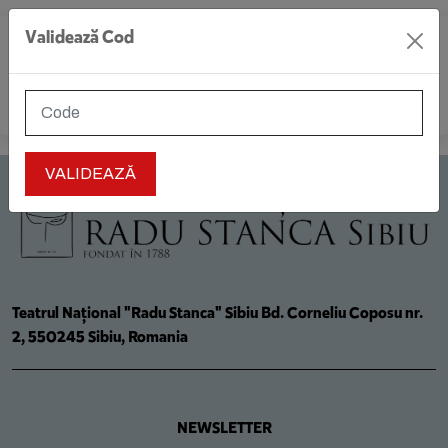
Validează Cod
MENIU
Teatrul Național "Radu Stanca" Sibiu Bd. Corneliu Coposu nr.
2, 550245 Sibiu, Romania
NEWSLETTER