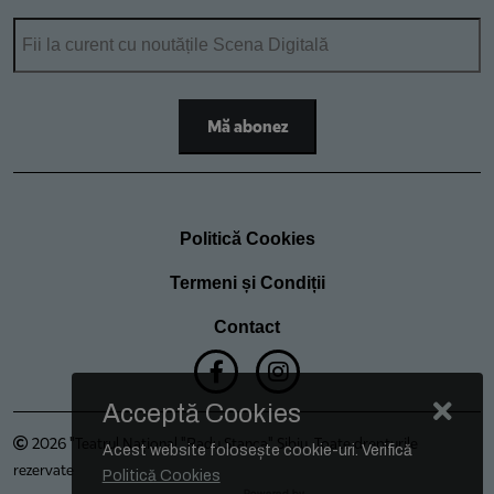
Politică Cookies
Termeni și Condiții
Contact
Acceptă Cookies
2026 "Teatrul Național "Radu Stanca" Sibiu. Toate drepturile
Acest website folosește cookie-uri. Verifică
rezervate
Politică Cookies