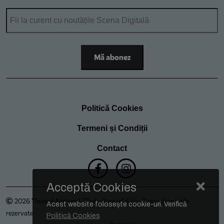
Politică Cookies
Termeni și Condiții
Contact
Acceptă Cookies
2026 "Teatrul Național "Radu Stanca" Sibiu. Toate drepturile
Acest website folosește cookie-uri. Verifică
rezervate
Politică Cookies