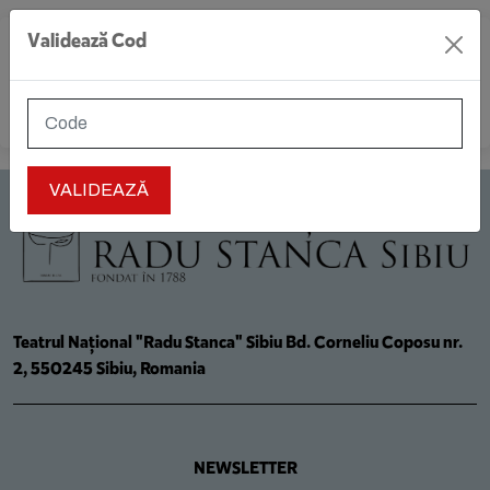
Validează Cod
MENIU
Teatrul Național "Radu Stanca" Sibiu Bd. Corneliu Coposu nr.
2, 550245 Sibiu, Romania
NEWSLETTER