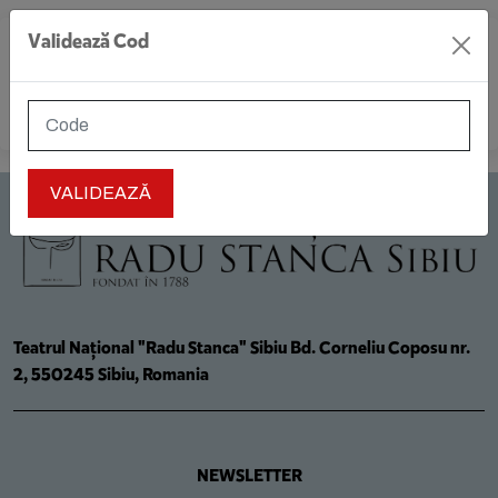
Validează Cod
MENIU
Teatrul Național "Radu Stanca" Sibiu Bd. Corneliu Coposu nr.
2, 550245 Sibiu, Romania
NEWSLETTER