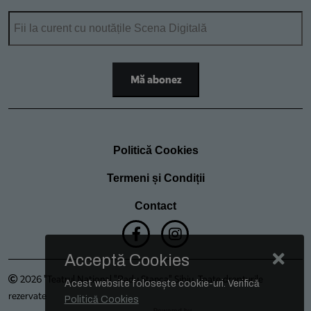
Politică Cookies
Termeni și Condiții
Contact
Acceptă Cookies
2026 "Teatrul Național "Radu Stanca" Sibiu. Toate drepturile
Acest website folosește cookie-uri. Verifică
rezervate
Politică Cookies