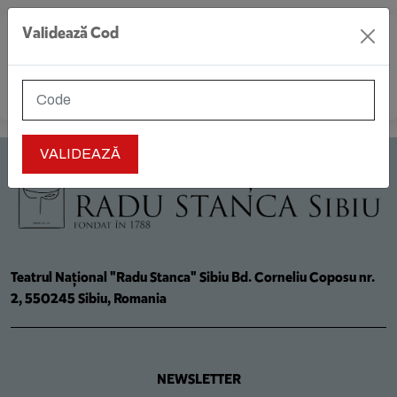
Validează Cod
MENIU
Teatrul Național "Radu Stanca" Sibiu Bd. Corneliu Coposu nr.
2, 550245 Sibiu, Romania
NEWSLETTER