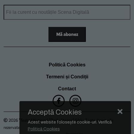
Politică Cookies
Termeni și Condiții
Contact
Acceptă Cookies
2026 "Teatrul Național "Radu Stanca" Sibiu. Toate drepturile
Acest website folosește cookie-uri. Verifică
rezervate
Politică Cookies