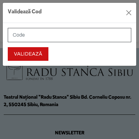
Validează Cod
MENIU
Teatrul Național "Radu Stanca" Sibiu Bd. Corneliu Coposu nr.
2, 550245 Sibiu, Romania
NEWSLETTER