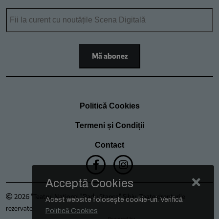
Politică Cookies
Termeni și Condiții
Contact
Acceptă Cookies
2026 "Teatrul Național "Radu Stanca" Sibiu. Toate drepturile
Acest website folosește cookie-uri. Verifică
rezervate
Politică Cookies