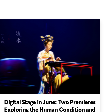
Digital Stage in June: Two Premieres
Exploring the Human Condition and