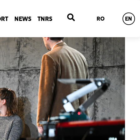
ORT
NEWS
TNRS
RO
EN