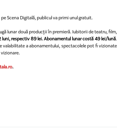
e Scena Digitală, publicul va primi unul gratuit.
gă lunar două producții în premieră. Iubitorii de teatru, film,
2 luni, respectiv 89 lei. Abonamentul lunar costă 49 lei/lună
.
de valabilitate a abonamentului, spectacolele pot fi vizionate
u vizionare.
ala.ro
.