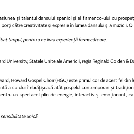
siunea și talentul dansului spaniol și al flamenco-ului cu prospe
i porți către creativitate și expresie în lumea dansului și a muzicii. O 
ăbat timpul, pentru a ne livra experiență fermecătoare.
d University, Statele Unite ale Americii, regia Reginald Golden & D
Howard, Howard Gospel Choir (HGC) este primul cor de acest fel din 
ntă a corului îmbrățișează atât gospelul contemporan și tradițional,
ntru un spectacol plin de energie, interactiv și emoționant, car
sensibilitate unică.