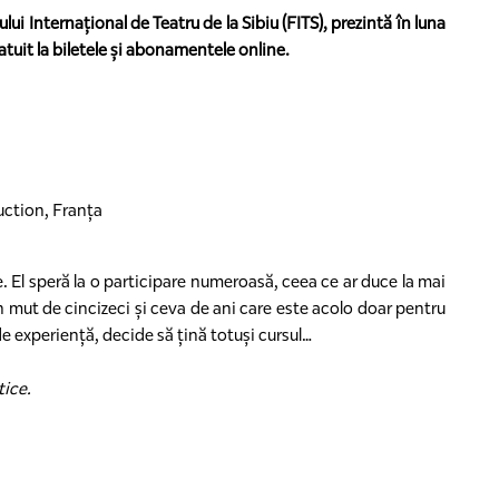
lui Internațional de Teatru de la Sibiu (FITS), prezintă în luna
ratuit la biletele și abonamentele online.
duction, Franța
e. El speră la o participare numeroasă, ceea ce ar duce la mai
 un mut de cincizeci și ceva de ani care este acolo doar pentru
 de experiență, decide să țină totuși cursul…
tice.