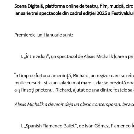
Scena Digitală, platforma online de teatru, film, muzică, circ 
ianuarie trei spectacole din cadrul ediției 2025 a Festivalului
Premierele lunii ianuarie sunt:
„Între ziduri”, un spectacol de Alexis Michalik (care a p
În timp ce furtuna amenință, Richard, un regizor care se reîn
multe cursuri - și la un salariu mai mare -, dar se prezintă d
a-și însoți prietenul. Richard, ajutat de una dintre fostele sal
Alexis Michalik a devenit deja un clasic contemporan. Iar ace
„Spanish Flamenco Ballet”, de Iván Gómez, Flamenco f