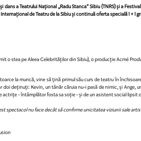
și dans a Teatrului Național „Radu Stanca” Sibiu (TNRS) și a Festivalu
 Internațional de Teatru de la Sibiu și continuă oferta specială 1 + 1 g
rimit o stea pe Aleea Celebrităților din Sibiu), o producție Acmé Pro
toarce la muncă, vine să țină primul său curs de teatru în închisoar
oar doi deținuți: Kevin, un tânăr căruia nu-i pasă de nimic, și Ange,
e actrițe - întâmplător fosta sa soție - și de un asistent social lipsit
st spectacol nu face decât să confirme unicitatea viziunii sale artis
usion