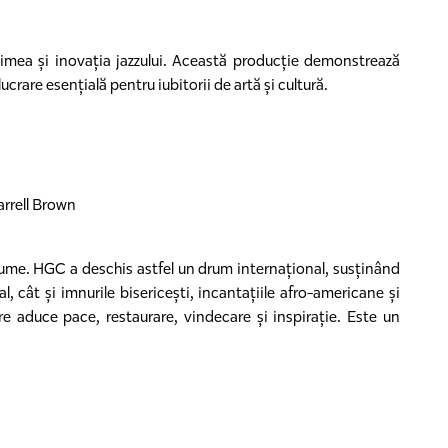
țimea și inovația jazzului. Această producție demonstrează
lucrare esențială pentru iubitorii de artă și cultură.
arrell Brown
lume. HGC a deschis astfel un drum internațional, susținând
 cât și imnurile bisericești, incantațiile afro-americane și
e aduce pace, restaurare, vindecare și inspirație. Este un