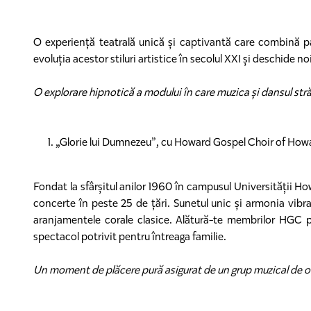
O experiență teatrală unică și captivantă care combină pa
evoluția acestor stiluri artistice în secolul XXI și deschide no
O explorare hipnotică a modului în care muzica și dansul str
„Glorie lui Dumnezeu”, cu Howard Gospel Choir of Howar
Fondat la sfârșitul anilor 1960 în campusul Universității 
concerte în peste 25 de țări. Sunetul unic și armonia vibra
aranjamentele corale clasice. Alătură-te membrilor HGC pe
spectacol potrivit pentru întreaga familie.
Un moment de plăcere pură asigurat de un grup muzical de o 