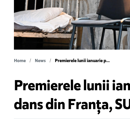
Home
News
Premierele lunii ianuarie p...
Premierele lunii ia
dans din Franța, SU