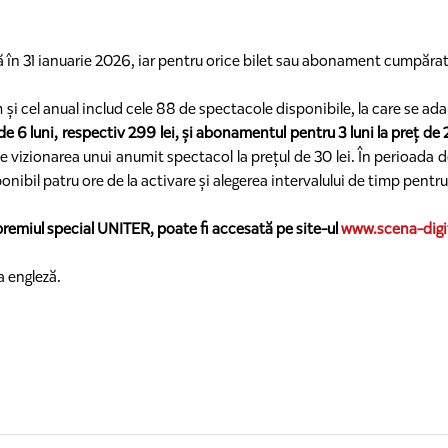
 în 31 ianuarie 2026, iar pentru orice bilet sau abonament cumpărat p
și cel anual includ cele 88 de spectacole disponibile, la care se adau
e 6 luni, respectiv 299 lei, și abonamentul pentru 3 luni la preț de 
te vizionarea unui anumit spectacol la prețul de 30 lei. În perioada 
ponibil patru ore de la activare și alegerea intervalului de timp pentr
emiul special UNITER, poate fi accesată pe site-ul
www.scena-digit
a engleză.